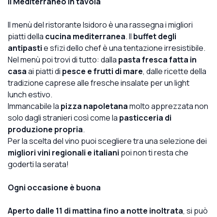
Il Mediterraneo in tavola
Il menù del ristorante Isidoro è una rassegna i migliori
piatti della
cucina mediterranea
. Il
buffet degli
antipasti
e sfizi dello chef è una tentazione irresistibile.
Nel menù poi trovi di tutto: dalla
pasta fresca fatta in
casa
ai piatti di
pesce e frutti di mare
, dalle ricette della
tradizione caprese alle fresche insalate per un light
lunch estivo.
Immancabile la
pizza napoletana
molto apprezzata non
solo dagli stranieri così come la
pasticceria di
produzione propria
.
Per la scelta del vino puoi scegliere tra una selezione dei
migliori vini regionali e italiani
poi non ti resta che
goderti la serata!
Ogni occasione è buona
Aperto dalle 11 di mattina fino a notte inoltrata
, si può