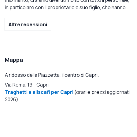
in particolare con il proprietario e suo figlio, che hanno
fatto una bella sorpresa a mio marito presentando il
dessert con una candela. Il cibo era delizioso (abbiamo
Altre recensioni
preso il piatto di carne da condividere, che è stato
tagliato dall'osso al tavolo, è stato uno spettacolo!)
abbiamo trovato i prezzi ragionevoli rispetto a molti altri
molto costosi a Capri. Lo raccomanderei sicuramente
Mappa
A ridosso della Piazzetta, il centro di Capri.
Via Roma, 19
-
Capri
Traghetti e aliscafi per Capri
(orari e prezzi aggiornati
2026)