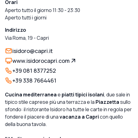
Orari
Aperto tutto il giorno 11:30 - 23:30
Aperto tutti i giorni
Indirizzo
Via Roma, 19
-
Capri
isidoro@capri.it
www.isidorocapri.com
+39 081 8377252
+39 338 7664461
Cucina mediterranea
e
piatti tipici isolani
, due sale in
tipico stile caprese più una terrazza e la
Piazzetta
sullo
sfondo: il ristorante Isidoro ha tutte le carte in regola per
fondere il piacere di una
vacanza a Capri
con quello
della buona tavola.