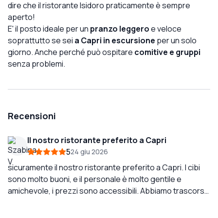
dire che il ristorante Isidoro praticamente è sempre
aperto!
E' il posto ideale per un
pranzo leggero
e veloce
soprattutto se sei
a Capri in escursione
per un solo
giorno. Anche perché può ospitare
comitive e gruppi
senza problemi.
Recensioni
Il nostro ristorante preferito a Capri
5
24 giu 2026
sicuramente il nostro ristorante preferito a Capri. I cibi
sono molto buoni, e il personale è molto gentile e
amichevole, i prezzi sono accessibili. Abbiamo trascorso
le nostre cene durante il nostro soggiorno qui, e
ringraziamo tutto il personale per aver reso il nostro