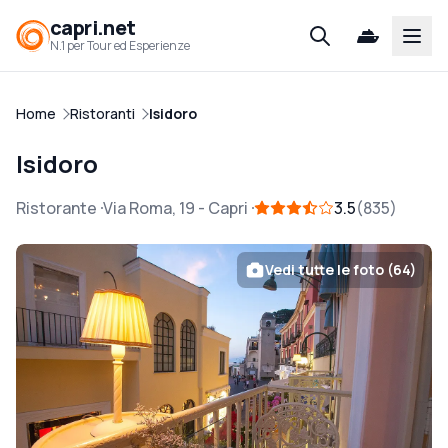
capri.net
Open
N.1 per Tour ed Esperienze
Home
Ristoranti
Isidoro
Isidoro
Ristorante
Via Roma, 19
-
Capri
3.5
835
Vedi tutte le foto (64)