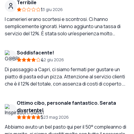
Terribile
soggiorno speciale e memorabile a Capri, specialmente
1
3 giu 2026
la cena della nostra ultima notte. Il servizio è stato
perfetto. Un ringraziamento speciale a Michele per la
I camerieri erano scortesi e scontrosi. Ci hanno
sua particolare attenzione alla nostra esperienza
semplicemente ignorati. Hanno aggiunto una tassa di
perfetta 😊
servizio del 12%. È stata solo un'esperienza molto
sgradevole. Non andare lì. Non andare lì!
Soddisfacente!
4
2 giu 2026
Di passaggio a Capri, ci siamo fermati per gustare un
piatto di pasta ed un pizza. Attenzione al servizio clienti
che è il 12% del totale, con assenza di costi di coperto.
Devo dire che mi sarei aspettata prezzi più alti lungo la
via principale di Capri e tutto sommato il nostro pranzo è
Ottimo cibo, personale fantastico. Serata
stato abbastanza soddisfacente!
divertente!
5
23 mag 2026
Abbiamo avuto un bel pasto qui per il 50° compleanno di
mio marito, ci siamo divertiti molto con tutto il personale,