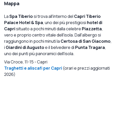
ristorante con stella Michelin in loco e, oh mio Dio, il cibo
Mappa
era così fresco e delizioso. Non avrei potuto sentirmi più
coccolato.
La
Spa Tiberio
si trova all'interno del
Capri Tiberio
Palace Hotel & Spa
, uno dei più prestigiosi
hotel di
Capri
situato a pochi minuti dalla celebre
Piazzetta
,
vero e proprio centro vitale dell'isola. Dall'albergo si
raggiungono in pochi minuti la
Certosa di San Giacomo
,
i
Giardini di Augusto
e il belvedere di
Punta Tragara
,
uno dei punti più panoramici dell'isola.
Via Croce, 11-15
-
Capri
Traghetti e aliscafi per Capri
(orari e prezzi aggiornati
2026)