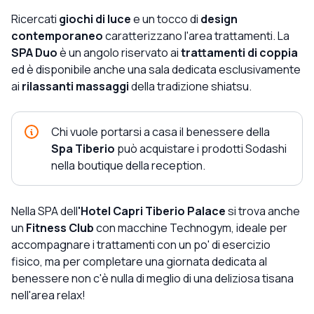
Ricercati
giochi di luce
e un tocco di
design
contemporaneo
caratterizzano l'area trattamenti. La
SPA Duo
è un angolo riservato ai
trattamenti di coppia
ed è disponibile anche una sala dedicata esclusivamente
ai
rilassanti massaggi
della tradizione shiatsu.
Chi vuole portarsi a casa il benessere della
Spa Tiberio
può acquistare i prodotti Sodashi
nella boutique della reception.
Nella SPA dell
'Hotel Capri Tiberio Palace
si trova anche
un
Fitness Club
con macchine Technogym, ideale per
accompagnare i trattamenti con un po' di esercizio
fisico, ma per completare una giornata dedicata al
benessere non c'è nulla di meglio di una deliziosa tisana
nell'area relax!