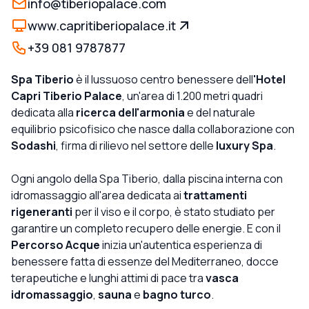
info@tiberiopalace.com
www.capritiberiopalace.it
+39 081 9787877
Spa Tiberio
è il lussuoso centro benessere dell
'Hotel
Capri Tiberio Palace
, un'area di 1.200 metri quadri
dedicata alla
ricerca dell'armonia
e del naturale
equilibrio psicofisico che nasce dalla collaborazione con
Sodashi
, firma di rilievo nel settore delle
luxury Spa
.
Ogni angolo della Spa Tiberio, dalla piscina interna con
idromassaggio all'area dedicata ai
trattamenti
rigeneranti
per il viso e il corpo, è stato studiato per
garantire un completo recupero delle energie. E con il
Percorso Acque
inizia un'autentica esperienza di
benessere fatta di essenze del Mediterraneo, docce
terapeutiche e lunghi attimi di pace tra
vasca
idromassaggio
,
sauna
e
bagno turco
.