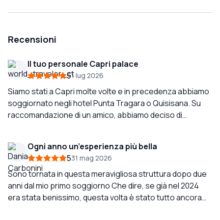
Recensioni
Il tuo personale Capri palace
5
1 lug 2026
Siamo stati a Capri molte volte e in precedenza abbiamo
soggiornato negli hotel Punta Tragara o Quisisana. Su
raccomandazione di un amico, abbiamo deciso di
soggiornare al Tiberio Palace nel nostro ultimo viaggio e
non ci ha deluso! È un hotel splendidamente progettato,
Ogni anno un’esperienza più bella
perfettamente situato vicino al centro eppure
5
31 mag 2026
sottilmente rimosso dal trambusto delle principali vie di
passaggio. All'arrivo siamo stati aggiornati alla
Sono tornata in questa meravigliosa struttura dopo due
Chantecler Suite, che era semplicemente mozzafiato.
anni dal mio primo soggiorno Che dire, se già nel 2024
Molto spaziosa, progettata e arredata con cura, con
era stata benissimo, questa volta è stato tutto ancora
camera da letto separata, soggiorno e un bagno grande
più perfetto. Staff tra i migliori mai visti, davvero 10 e lode,