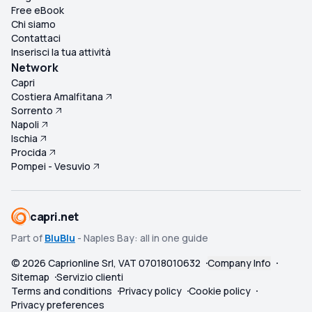
Free eBook
Chi siamo
Contattaci
Inserisci la tua attività
Network
Capri
Costiera Amalfitana
Sorrento
Napoli
Ischia
Procida
Pompei - Vesuvio
capri.net
Part of
BluBlu
- Naples Bay: all in one guide
©
2026
Caprionline Srl, VAT 07018010632
Company Info
Sitemap
Servizio clienti
Terms and conditions
Privacy policy
Cookie policy
Privacy preferences