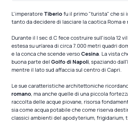
L'imperatore
Tiberio
fu il primo "turista" che s
tanto da decidere di lasciare la caotica Roma e ri
Durante il I sec d.C fece costruire sull'isola 12 v
estesa su un'area di circa 7.000 metri quadri do
e la conca che scende verso
Cesina
. La vista c
buona parte del
Golfo di Napoli
, spaziando dall
mentre il lato sud affaccia sul centro di Capri.
Le sue caratteristiche architettoniche ricordan
romano
, ma anche quelle di una piccola fortezz
raccolta delle acque piovane, risorsa fondamental
sia come acqua potabile che come riserva destin
classici ambienti del apodyterium, frigidarium, 