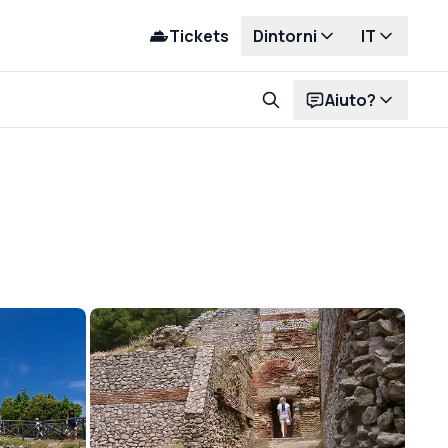
Tickets
Dintorni
IT
Aiuto?