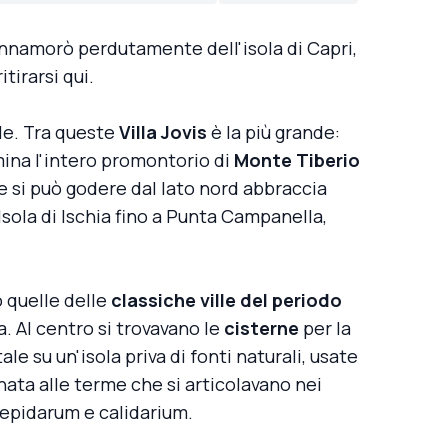
i innamorò perdutamente dell'isola di Capri,
tirarsi qui.
ille. Tra queste
Villa Jovis
è la più grande:
mina l'intero promontorio di
Monte Tiberio
he si può godere dal lato nord abbraccia
'Isola di Ischia fino a Punta Campanella,
o quelle delle
classiche ville del periodo
a. Al centro si trovavano le
cisterne
per la
e su un'isola priva di fonti naturali, usate
ata alle terme che si articolavano nei
tepidarum e calidarium.