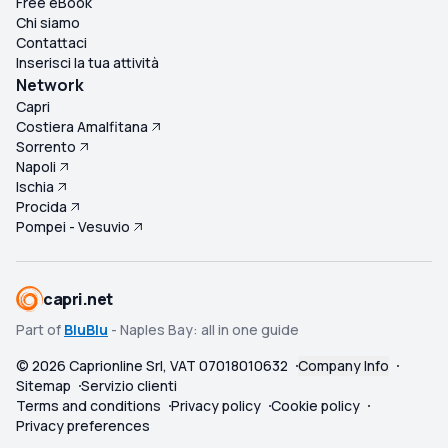
Free eBook
incontrato un'altra coppia nel nostro hotel ad Amalfi che
Chi siamo
aveva visitato Capri in traghetto con noi e si sono sentiti
Contattaci
delusi di non aver visto la metà delle cose che abbiamo
Inserisci la tua attività
fatto perché non avevano Nesea dalla loro parte.
Network
Consiglio vivamente Nesea Capri a tutti, qualunque cosa
Capri
Costiera Amalfitana
stiate cercando, se è a Capri fatevi un favore e
Sorrento
contattate Nesea.
Napoli
Ischia
Procida
Pompei - Vesuvio
capri.net
Part of
BluBlu
- Naples Bay: all in one guide
©
2026
Caprionline Srl, VAT 07018010632
Company Info
Sitemap
Servizio clienti
Terms and conditions
Privacy policy
Cookie policy
Privacy preferences