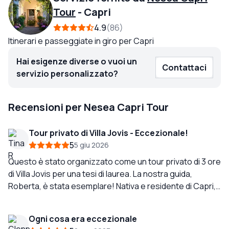
Tour
-
Capri
4.9
86
Itinerari e passeggiate in giro per Capri
Hai esigenze diverse o vuoi un
Contattaci
servizio personalizzato?
Recensioni per Nesea Capri Tour
Tour privato di Villa Jovis - Eccezionale!
5
5 giu 2026
Questo è stato organizzato come un tour privato di 3 ore
di Villa Jovis per una tesi di laurea. La nostra guida,
Roberta, è stata esemplare! Nativa e residente di Capri,
non avrebbe potuto essere più competente ed
entusiasta riguardo al passato e al presente! Brava!
Ogni cosa era eccezionale
Consiglio vivamente Nesea Tours per la loro attenzione