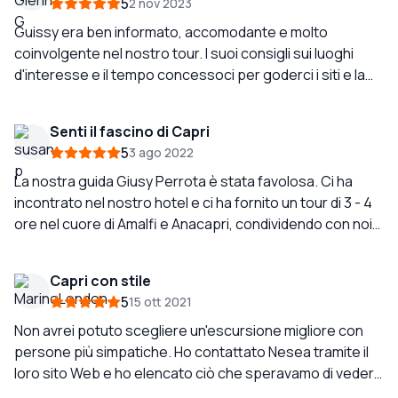
5
2 nov 2023
unica e individuale al tour che state cercando.
Guissy era ben informato, accomodante e molto
coinvolgente nel nostro tour. I suoi consigli sui luoghi
d'interesse e il tempo concessoci per goderci i siti e la
storia di Capri sono stati sorprendenti. Se stai cercando
una visita guidata a Capri, ti consigliamo vivamente
Senti il fascino di Capri
Guissy come amica e guida di Capri. Questo è un 5 stelle!
5
3 ago 2022
La nostra guida Giusy Perrota è stata favolosa. Ci ha
incontrato nel nostro hotel e ci ha fornito un tour di 3 - 4
ore nel cuore di Amalfi e Anacapri, condividendo con noi
le sue conoscenze fin da bambino cresciuto sull'isola alla
storia che ha imparato a scuola. È stata molto aperta a
Capri con stile
rispondere alle nostre numerose domande e la sua
5
15 ott 2021
passione per le persone, il paese e il cibo si è fatta
sentire durante il tour. Ci ha dato altri consigli su cose da
Non avrei potuto scegliere un'escursione migliore con
fare e posti dove mangiare. Sicuramente la chiederei di
persone più simpatiche. Ho contattato Nesea tramite il
nuovo come guida.
loro sito Web e ho elencato ciò che speravamo di vedere
a Capri. Melania è stata incredibile, felice e comprensiva,