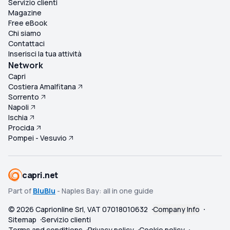
Servizio clienti
Magazine
Free eBook
Chi siamo
Contattaci
Inserisci la tua attività
Network
Capri
Costiera Amalfitana
Sorrento
Napoli
Ischia
Procida
Pompei - Vesuvio
capri.net
Part of
BluBlu
- Naples Bay: all in one guide
©
2026
Caprionline Srl, VAT 07018010632
Company Info
Sitemap
Servizio clienti
Terms and conditions
Privacy policy
Cookie policy