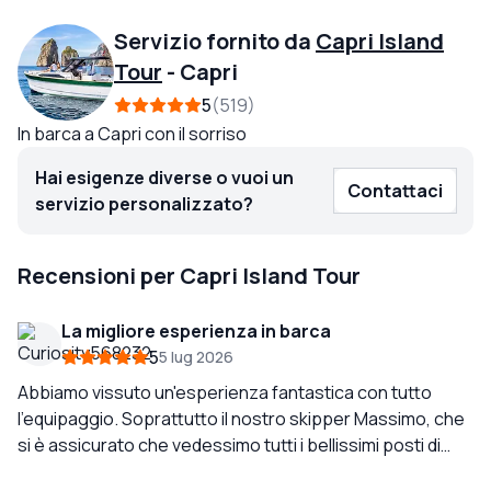
Servizio fornito da
Capri Island
Tour
-
Capri
5
519
In barca a Capri con il sorriso
Hai esigenze diverse o vuoi un
Contattaci
servizio personalizzato?
Recensioni per Capri Island Tour
La migliore esperienza in barca
5
5 lug 2026
Abbiamo vissuto un'esperienza fantastica con tutto
l'equipaggio. Soprattutto il nostro skipper Massimo, che
si è assicurato che vedessimo tutti i bellissimi posti di
Capri. La barca era estremamente bella, comoda e