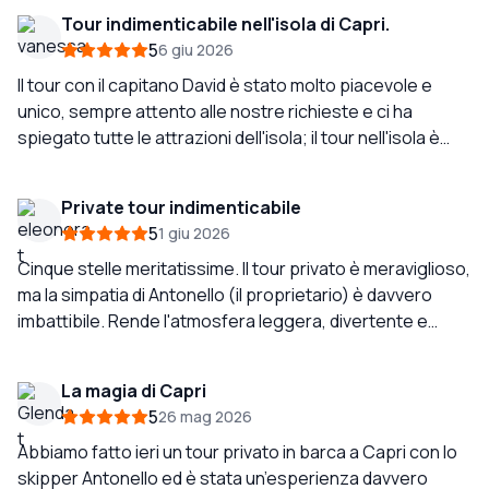
pulita. Abbiamo anche ricevuto degli asciugamani e
Tour indimenticabile nell'isola di Capri.
abbiamo nuotato nel bellissimo mare di Capri.
5
6 giu 2026
Torneremo sicuramente.
Il tour con il capitano David è stato molto piacevole e
unico, sempre attento alle nostre richieste e ci ha
spiegato tutte le attrazioni dell'isola; il tour nell'isola è
spettacolare, il colore del mare a Capri è incredibile e
fare un bagno nel mare è obbligatorio in questo giro. Se
Private tour indimenticabile
venite a Capri, è un imperdibile dell'isola e che meglio con
5
1 giu 2026
questa compagnia e con un capitano così esperto. Non
esitate a contattarli per la vostra visita a Capri.
Cinque stelle meritatissime. Il tour privato è meraviglioso,
ma la simpatia di Antonello (il proprietario) è davvero
imbattibile. Rende l'atmosfera leggera, divertente e
super rilassata. Se volete fare un giro in barca senza
pensieri e col sorriso scegliete lui. Barche di lusso ed
La magia di Capri
espirenza INDIMENTICABILE. Il nostro must quando
5
26 mag 2026
veniamo a Capri!!
Abbiamo fatto ieri un tour privato in barca a Capri con lo
skipper Antonello ed è stata un’esperienza davvero