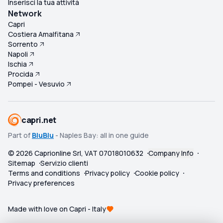
Inserisci la tua attività
Network
Capri
Costiera Amalfitana
Sorrento
Napoli
Ischia
Procida
Pompei - Vesuvio
capri.net
Part of
BluBlu
- Naples Bay: all in one guide
©
2026
Caprionline Srl, VAT 07018010632
Company Info
Sitemap
Servizio clienti
Terms and conditions
Privacy policy
Cookie policy
Privacy preferences
Made with love on Capri - Italy