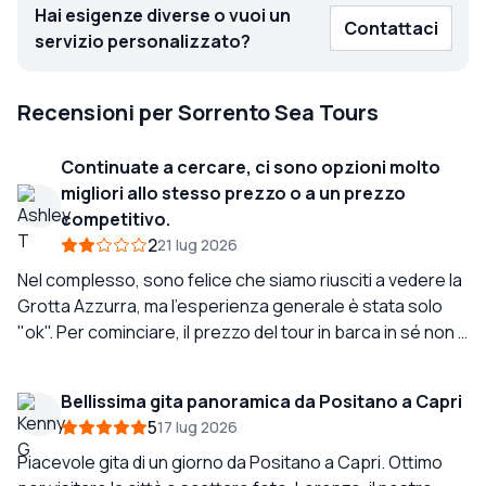
Hai esigenze diverse o vuoi un
Contattaci
servizio personalizzato?
Recensioni per Sorrento Sea Tours
Continuate a cercare, ci sono opzioni molto
migliori allo stesso prezzo o a un prezzo
competitivo.
2
21 lug 2026
Nel complesso, sono felice che siamo riusciti a vedere la
Grotta Azzurra, ma l'esperienza generale è stata solo
"ok". Per cominciare, il prezzo del tour in barca in sé non è
molto ragionevole, poi devi pagare per il prelievo al porto
(100 €) e poi devi pagare per il carburante (300 €). Il tour
Bellissima gita panoramica da Positano a Capri
pubblicizza diverse attrazioni che vedrete, ma in realtà
5
17 lug 2026
abbiamo fatto solo 2-3 soste; inoltre, il nostro skipper
non è stato molto informativo (super silenzioso). Mentre
Piacevole gita di un giorno da Positano a Capri. Ottimo