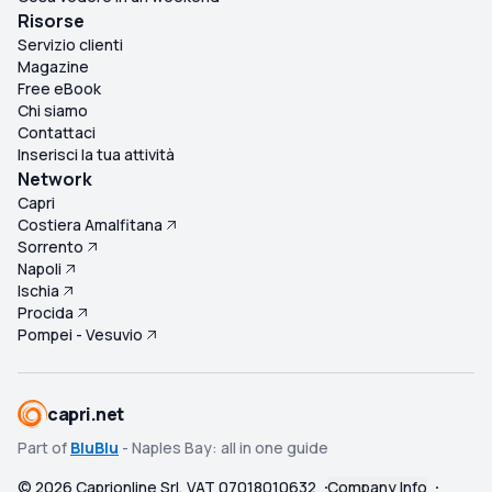
Risorse
Servizio clienti
Magazine
Free eBook
Chi siamo
Contattaci
Inserisci la tua attività
Network
Capri
Costiera Amalfitana
Sorrento
Napoli
Ischia
Procida
Pompei - Vesuvio
capri.net
Part of
BluBlu
- Naples Bay: all in one guide
©
2026
Caprionline Srl, VAT 07018010632
Company Info